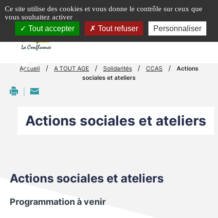
Panneau de gestion des cookies
Ce site utilise des cookies et vous donne le contrôle sur ceux que
vous souhaitez activer
menu
Tout accepter
Tout refuser
Personnaliser
/
/
/
/
Accueil
A TOUT AGE
Solidarités
CCAS
Actions
sociales et ateliers
Actions sociales et ateliers
Actions sociales et ateliers
Programmation à venir