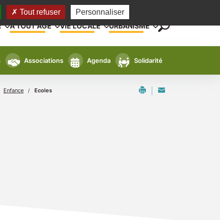
Tout refuser
Personnaliser
E
A TOUT AGE
VIE LOCALE
URBANISME
s
Associations
Agenda
Solidarité
Enfance
Ecoles
/
/