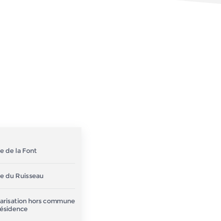
e de la Font
le du Ruisseau
larisation hors commune
résidence