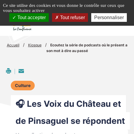
Panneau de gestion des cookies
Ce site utilise des cookies et vous donne le contrôle sur ceux que
vous souhaitez activer
menu
Tout accepter
Tout refuser
Personnaliser
/
/
Accueil
Kiosque
Ecoutez la série de podcasts où le présent a
son mot à dire au passé
Culture
🎧 Les Voix du Château et
de Pinsaguel se répondent