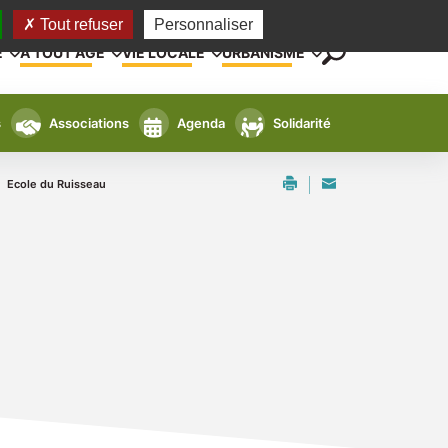
Tout refuser
Personnaliser
E
A TOUT AGE
VIE LOCALE
URBANISME
s
Associations
Agenda
Solidarité
Ecole du Ruisseau
/