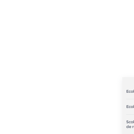
Ecol
Eco
Sco
de 