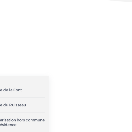
e de la Font
le du Ruisseau
larisation hors commune
résidence