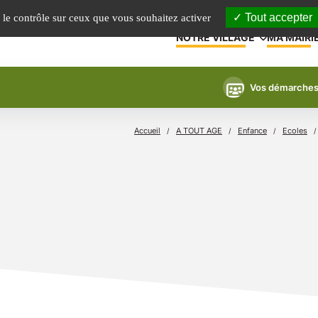
Tout accepter
e le contrôle sur ceux que vous souhaitez activer
NOTRE VILLAGE
MA MAIRI
Vos démarche
Accueil
A TOUT AGE
Enfance
Ecoles
/
/
/